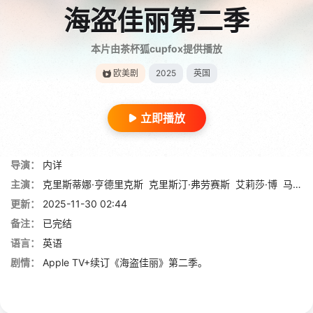
海盗佳丽第二季
本片由茶杯狐cupfox提供播放
欧美剧
2025
英国
立即播放
导演：
内详
主演：
克里斯蒂娜·亨德里克斯
克里斯汀·弗劳赛斯
艾莉莎·博
马修·布鲁姆
更新：
2025-11-30 02:44
备注：
已完结
语言：
英语
剧情：
Apple TV+续订《海盗佳丽》第二季。