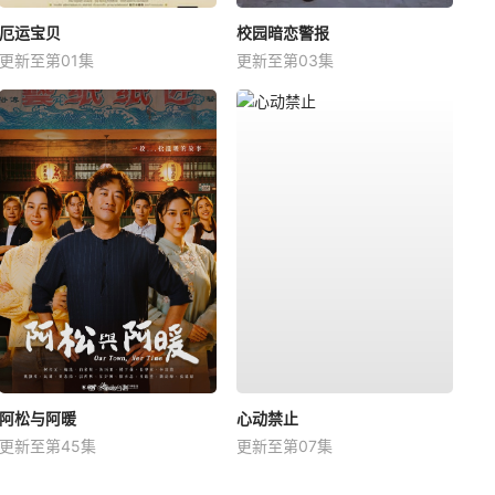
厄运宝贝
校园暗恋警报
更新至第01集
更新至第03集
阿松与阿暖
心动禁止
更新至第45集
更新至第07集