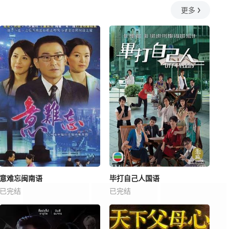
更多
意难忘闽南语
毕打自己人国语
已完结
已完结