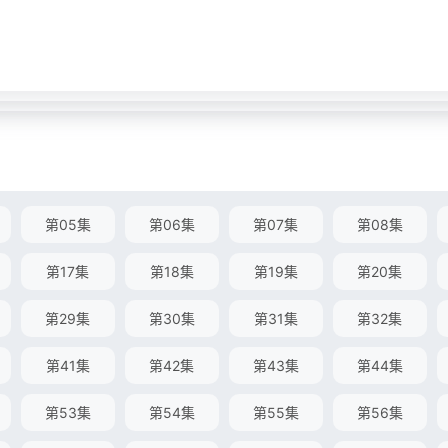
第05集
第06集
第07集
第08集
第17集
第18集
第19集
第20集
第29集
第30集
第31集
第32集
第41集
第42集
第43集
第44集
第53集
第54集
第55集
第56集