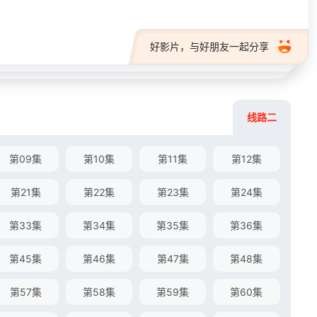
好影片，与好朋友一起分享
线路二
第09集
第10集
第11集
第12集
第21集
第22集
第23集
第24集
第33集
第34集
第35集
第36集
第45集
第46集
第47集
第48集
第57集
第58集
第59集
第60集