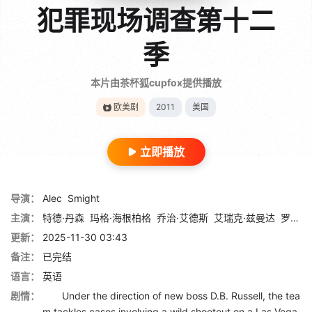
犯罪现场调查第十二
季
本片由茶杯狐cupfox提供播放
欧美剧
2011
美国
立即播放
导演：
Alec
Smight
主演：
特德·丹森
玛格·海根柏格
乔治·艾德斯
艾瑞克·兹曼达
罗伯特·大卫·豪尔
更新：
2025-11-30 03:43
备注：
已完结
语言：
英语
剧情：
Under the direction of new boss D.B. Russell, the tea
m tackles cases involving a wild shootout on a Las Vega