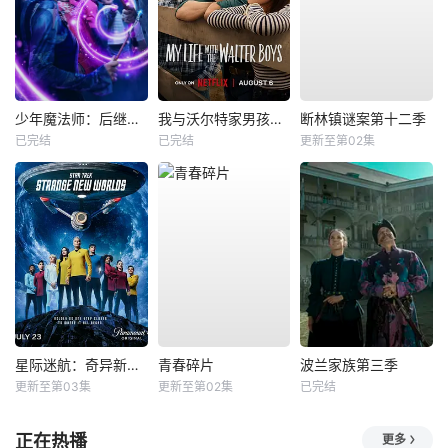
少年魔法师：后继者第三季
我与沃尔特家男孩的生活第三季
断林镇谜案第十二季
已完结
已完结
更新至第02集
星际迷航：奇异新世界第四季
青春碎片
波兰家族第三季
更新至第03集
更新至第02集
已完结
正在热播
更多