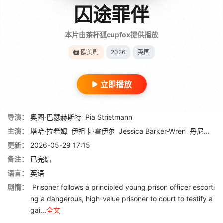
囚途罪伴
本片由茶杯狐cupfox提供播放
欧美剧
2026
英国
立即播放
导演：
奥图·巴瑟赫斯特
Pia Strietmann
主演：
塔哈·拉希姆
伊祖卡·霍伊尔
Jessica Barker-Wren
丹尼尔·贝茨
更新：
2026-05-29 17:15
备注：
已完结
语言：
英语
剧情：
Prisoner follows a principled young prison officer escorti
ng a dangerous, high-value prisoner to court to testify a
gai...
全文