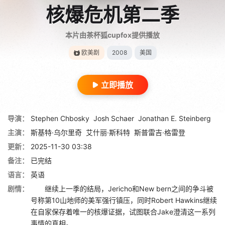
核爆危机第二季
本片由茶杯狐cupfox提供播放
欧美剧
2008
美国
立即播放
导演：
Stephen Chbosky
Josh Schaer
Jonathan E. Steinberg
主演：
斯基特·乌尔里奇
艾什丽·斯科特
斯普雷吉·格雷登
更新：
2025-11-30 03:38
备注：
已完结
语言：
英语
剧情：
继续上一季的结局，Jericho和New bern之间的争斗被
号称第10山地师的美军强行镇压，同时Robert Hawkins继续
在自家保存着唯一的核爆证据，试图联合Jake澄清这一系列
事情的真相。